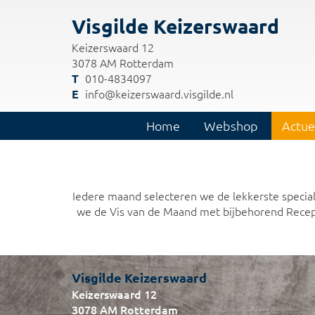
Visgilde Keizerswaard
Keizerswaard 12
3078 AM Rotterdam
010-4834097
info@keizerswaard.visgilde.nl
Home
Webshop
Actue
Iedere maand selecteren we de lekkerste special
we de Vis van de Maand met bijbehorend Recept
Visgilde Keizerswaard
Keizerswaard 12
3078 AM Rotterdam