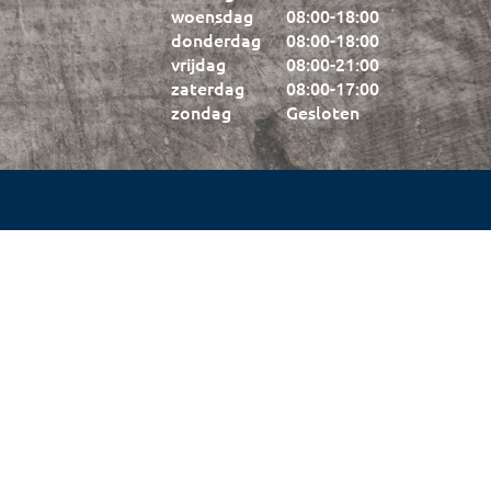
woensdag
08:00
-
18:00
donderdag
08:00
-
18:00
vrijdag
08:00
-
21:00
zaterdag
08:00
-
17:00
zondag
Gesloten