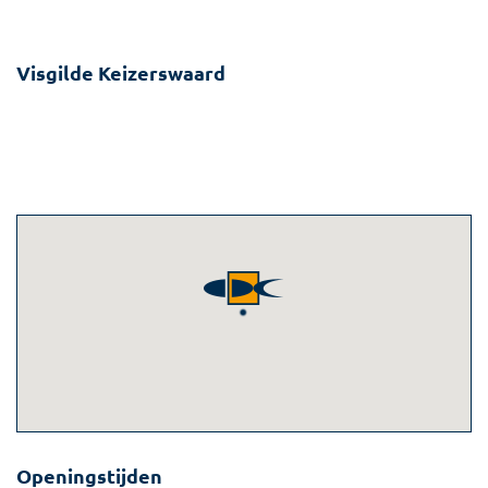
Visgilde Keizerswaard
Keizerswaard 12
3078 AM Rotterdam
010-4834097
info@keizerswaard.visgilde.nl
Openingstijden