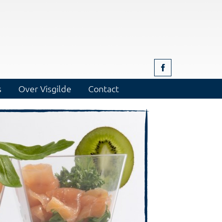
s
Over Visgilde
Contact