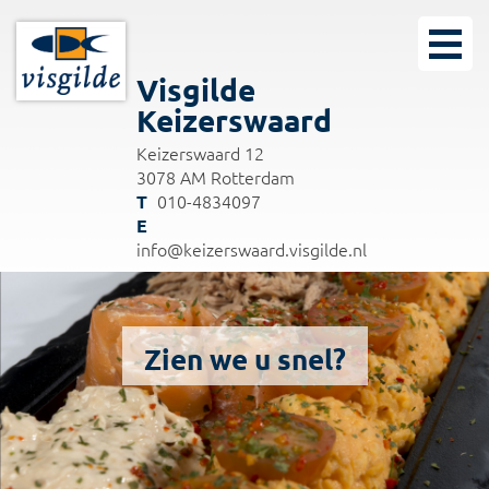
Visgilde
Keizerswaard
Keizerswaard 12
3078 AM Rotterdam
010-4834097
info@keizerswaard.visgilde.nl
Zien we u snel?