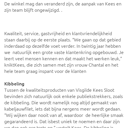
De winkel mag dan veranderd zijn, de aanpak van Kees en
zijn team blijft ongewijzigd. .
Kwaliteit, service, gastvrijheid en klantvriendelijkheid
staan daarbij op de eerste plaats. “We gaan op dat gebied
inderdaad op dezelfde voet verder. In twintig jaar hebben
we natuurlijk een grote vaste klantenkring opgebouwd. Je
leert veel mensen kennen en dat maakt het werken leuk,”
kniktKees, die zich samen met zijn vrouw Chantal en het
hele team graag inspant voor de klanten
Kibbeling
Tussen de kwaliteitsproducten van Visgilde Kees Sloot
bevinden zich natuurlijk ook enkele publiekstrekkers, zoals
de kibbeling. Die wordt namelijk nog altijd gemaakt van
kabeljauwfilet, iets dat bijna nergens meer wordt gedaan.
“Wij wijken daar nooit van af, waardoor de heerlijke smaak
gegarandeerd is. Dat isbest uniek te noemen en daar zijn
we dan ook erg trots op,” vertelt Kees. De kibbeling is