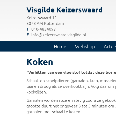
Visgilde Keizerswaard
Keizerswaard 12
3078 AM Rotterdam
010-4834097
info@keizerswaard.visgilde.nl
Home
Webshop
Actue
Koken
"Verhitten van een vloeistof totdat deze borr
Schaal- en schelpdieren (garnalen, krab, mossele
taai en droog als ze overkookt zijn. Volg daaro
kooktijden.
Garnalen worden roze en stevig zodra ze gekookt 
grootte duurt het ongeveer 3 tot 5 minuten om
garnalen met schaal te koken.