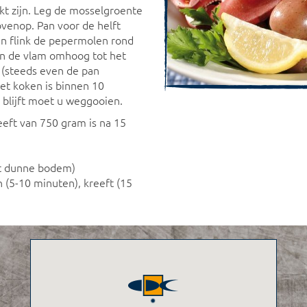
kt zijn. Leg de mosselgroente
venop. Pan voor de helft
Even flink de pepermolen rond
en de vlam omhoog tot het
 (steeds even de pan
et koken is binnen 10
 blijft moet u weggooien.
eeft van 750 gram is na 15
t dunne bodem)
 (5-10 minuten), kreeft (15