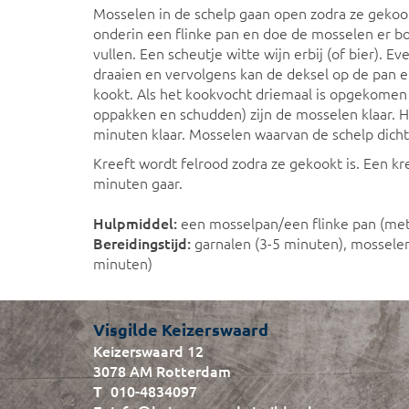
Mosselen in de schelp gaan open zodra ze gekoo
onderin een flinke pan en doe de mosselen er bo
vullen. Een scheutje witte wijn erbij (of bier). 
draaien en vervolgens kan de deksel op de pan 
kookt. Als het kookvocht driemaal is opgekomen
oppakken en schudden) zijn de mosselen klaar. H
minuten klaar. Mosselen waarvan de schelp dicht
Kreeft wordt felrood zodra ze gekookt is. Een kr
minuten gaar.
Hulpmiddel:
een mosselpan/een flinke pan (me
Bereidingstijd:
garnalen (3-5 minuten), mosselen
minuten)
Visgilde Keizerswaard
Keizerswaard 12
3078 AM Rotterdam
010-4834097