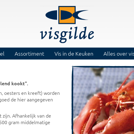
el
Assortiment
Vis in de Keuken
Alles over vi
elend kookt".
n, oesters en kreeft) worden
m goed de hier aangegeven
zijn. Afhankelijk van de
 500 gram middelmatige