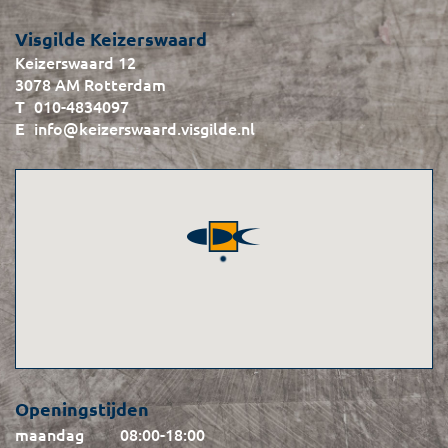
Visgilde Keizerswaard
Keizerswaard 12
3078 AM Rotterdam
010-4834097
info@keizerswaard.visgilde.nl
Openingstijden
maandag
08:00
-
18:00