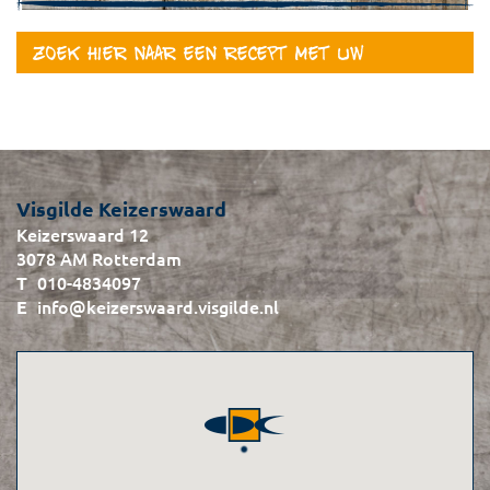
Zoek hier naar een recept met uw
favoriete vis
Visgilde Keizerswaard
Keizerswaard 12
3078 AM Rotterdam
010-4834097
info@keizerswaard.visgilde.nl